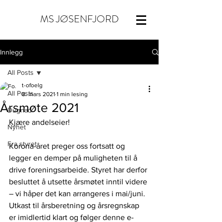
MS JØSENFJORD
Innlegg
All Posts
t-ofoelg
All Posts
8. mars 2021
1 min lesing
Årsmøte 2021
Dugnad
Kjære andelseier!
Nyhet
Fra styret
Korona-året preger oss fortsatt og 
legger en demper på muligheten til å 
drive foreningsarbeide. Styret har derfor 
besluttet å utsette årsmøtet inntil videre 
– vi håper det kan arrangeres i mai/juni. 
Utkast til årsberetning og årsregnskap 
er imidlertid klart og følger denne e-