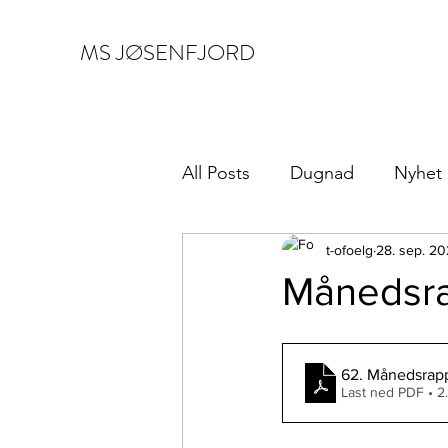
MS JØSENFJORD
All Posts
Dugnad
Nyhet
t-ofoelg
28. sep. 20
Månedsra
62. Månedsrapp
Last ned PDF • 2