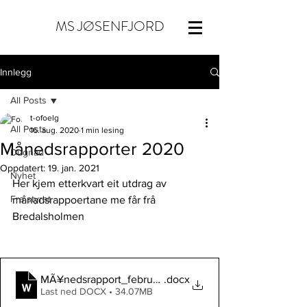
MS JØSENFJORD
Innlegg
All Posts
t-ofoelg
All Posts
16. aug. 2020
1 min lesing
Månedsrapporter 2020
Dugnad
Oppdatert:
19. jan. 2021
Nyhet
Her kjem etterkvart eit utdrag av 
Fra styret
månadsrappoertane me får frå 
Bredalsholmen
MÃ¥nedsrapport_februar_2020
.docx
Last ned DOCX • 34.07MB