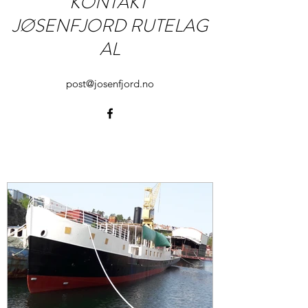
KONTAKT
JØSENFJORD RUTELAG
AL
post@josenfjord.no