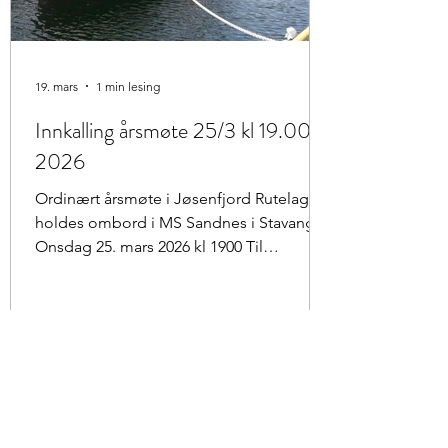
19. mars
1 min lesing
Innkalling årsmøte 25/3 kl 19.00
2026
Ordinært årsmøte i Jøsenfjord Rutelag AL
holdes ombord i MS Sandnes i Stavanger
Onsdag 25. mars 2026 kl 1900 Til
behandling på årsmøtet foreligger
følgende saker: 1. Godkjenning av
innkalling og dagsorden 2. Valg av
ordstyrer, sekretær og to andelseiere til å
underskrive protokollen. 3. Styrets
årsmelding 4. Regnskap og disponering
av overskudd 5. Budsjett/arbeidsplan –
muntlig orientering 6. Valg av fire