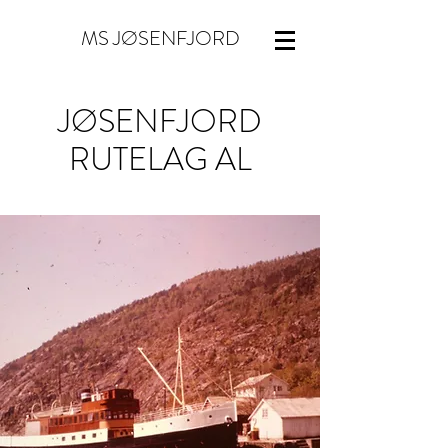
MS JØSENFJORD
JØSENFJORD
RUTELAG AL