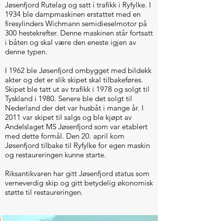
Jøsenfjord Rutelag og satt i trafikk i Ryfylke. I
1934 ble dampmaskinen erstattet med en
firesylinders Wichmann semidieselmotor på
300 hestekrefter. Denne maskinen står fortsatt
i båten og skal være den eneste igjen av
denne typen.
I 1962 ble Jøsenfjord ombygget med bildekk
akter og det er slik skipet skal tilbakeføres.
Skipet ble tatt ut av trafikk i 1978 og solgt til
Tyskland i 1980. Senere ble det solgt til
Nederland der det var husbåt i mange år. I
2011 var skipet til salgs og ble kjøpt av
Andelslaget MS Jøsenfjord som var etablert
med dette formål. Den 20. april kom
Jøsenfjord tilbake til Ryfylke for egen maskin
og restaureringen kunne starte.
Riksantikvaren har gitt Jøsenfjord status som
verneverdig skip og gitt betydelig økonomisk
støtte til restaureringen.