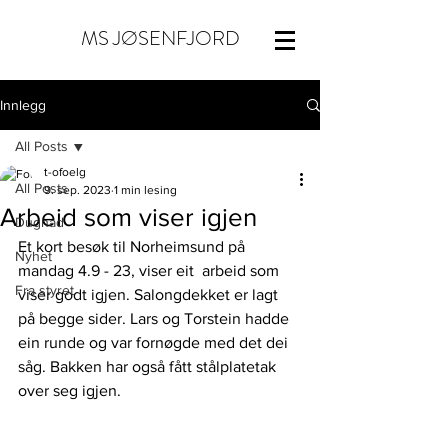
MS JØSENFJORD
Innlegg
All Posts
t-ofoelg
All Posts
9. sep. 2023
1 min lesing
Arbeid som viser igjen
Dugnad
Et kort besøk til Norheimsund på 
Nyhet
mandag 4.9 - 23, viser eit  arbeid som 
Fra styret
viser godt igjen. Salongdekket er lagt 
på begge sider. Lars og Torstein hadde 
ein runde og var fornøgde med det dei 
såg. Bakken har også fått stålplatetak 
over seg igjen.