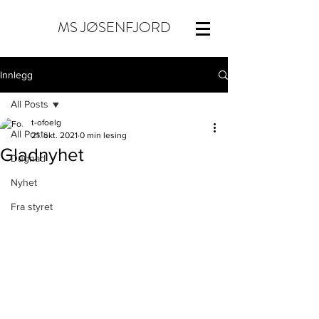
MS JØSENFJORD
Innlegg
All Posts
t-ofoelg
All Posts
21. okt. 2021
0 min lesing
Gladnyhet
Dugnad
Nyhet
Fra styret